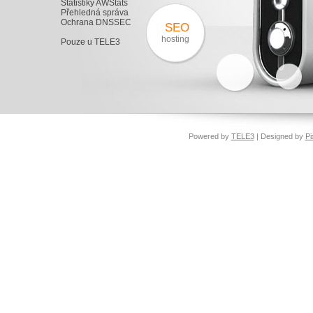
Statistiky AWStats
Přehledná správa
Ochrana DNSSEC
SEO
hosting
Pouze u TELE3
Powered by
TELE3
| Designed by
Pi