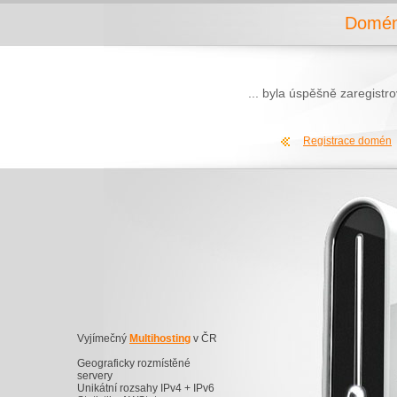
Domén
... byla úspěšně zaregist
Registrace domén
Vyjímečný
Multihosting
v ČR
Geograficky rozmístěné
servery
Unikátní rozsahy IPv4 + IPv6